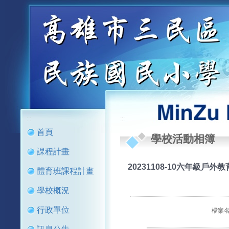
:::
:::
首頁
學校活動相簿
課程計畫
20231108-10六年級戶外教
體育班課程計畫
學校概況
行政單位
檔案名稱