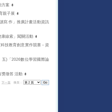
勵方案
教育親子展
閱讀寫 作」推廣計畫活動資訊
謝健康線索」闖關活動
度科技教育創意實作競賽－資
、五)「2026數位學習國際論
獎徵答 活動
）
下一頁
換頁：