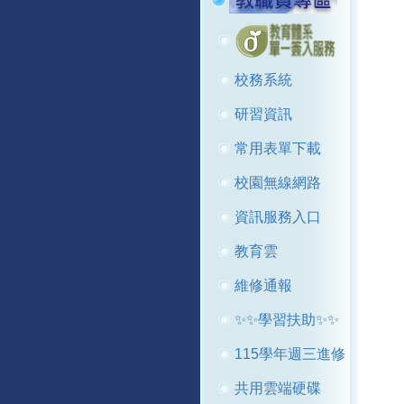
校務系統
研習資訊
常用表單下載
校園無線網路
資訊服務入口
教育雲
維修通報
✨✨學習扶助✨✨
115學年週三進修
共用雲端硬碟