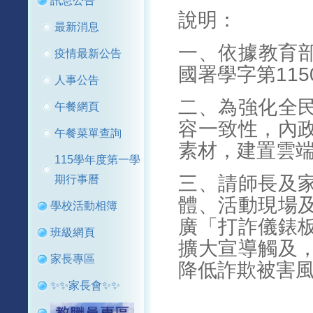
訊息公告
說明：
最新消息
一、依據教育部
疫情最新公告
國署學字第115
人事公告
二、為強化全
午餐網頁
容一致性，內
午餐菜單查詢
素材，建置雲
115學年度第一學
三、請師長及
期行事曆
體、活動現場
學校活動相簿
廣「打詐儀錶
班級網頁
擴大宣導觸及
家長專區
降低詐欺被害
✨✨家長會✨✨