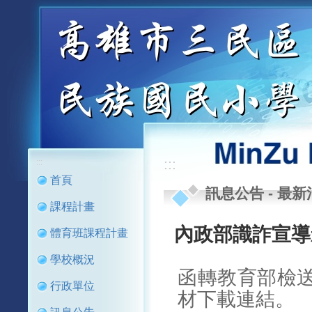
:::
:::
首頁
訊息公告
-
最新
課程計畫
內政部識詐宣導
體育班課程計畫
學校概況
函轉教育部檢
行政單位
材下載連結。