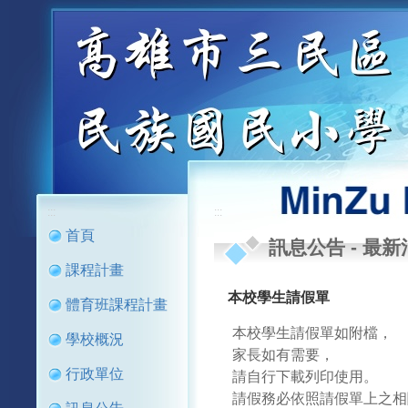
:::
:::
首頁
訊息公告
-
最新
課程計畫
本校學生請假單
體育班課程計畫
本校學生請假單如附檔，
學校概況
家長如有需要，
行政單位
請自行下載列印使用。
請假務必依照請假單上之相